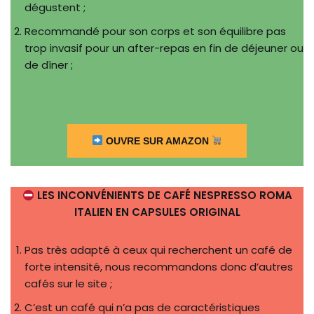
dégustent ;
Recommandé pour son corps et son équilibre pas
trop invasif pour un after-repas en fin de déjeuner ou
de dîner ;
OUVRE SUR AMAZON
LES INCONVÉNIENTS DE CAFÉ NESPRESSO ROMA
ITALIEN EN CAPSULES ORIGINAL
Pas très adapté à ceux qui recherchent un café de
forte intensité, nous recommandons donc d’autres
cafés sur le site ;
C’est un café qui n’a pas de caractéristiques