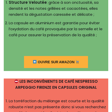
Structure Veloutée
: grâce à son onctuosité, sa
densité et les notes grillées et cacaotées, elles
rendent la dégustation caressée et délicate ;
La capsule en aluminium est garantie pour éviter
l’oxydation du café provoquée par la semelle et le
café pour assurer la préservation de la qualité ;
OUVRE SUR AMAZON
LES INCONVÉNIENTS DE CAFÉ NESPRESSO
ARPEGGIO FIRENZE EN CAPSULES ORIGINAL
La torréfaction du mélange est courte et la qualité
robuste n’est pas présente donc si vous recherchez