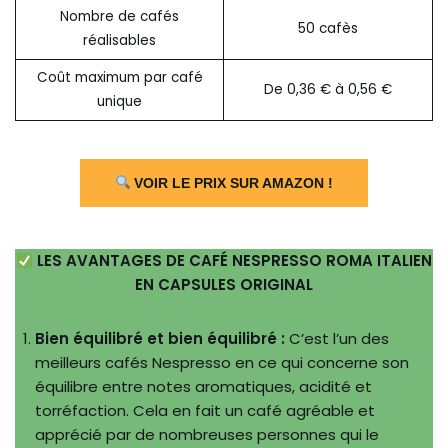
Nombre de cafés
50 cafès
réalisables
Coût maximum par café
De 0,36 € à 0,56 €
unique
VOIR LE PRIX SUR AMAZON !
LES AVANTAGES DE CAFÉ NESPRESSO ROMA ITALIEN
EN CAPSULES ORIGINAL
Bien équilibré et bien équilibré :
C’est l’un des
meilleurs cafés Nespresso en ce qui concerne son
équilibre entre notes aromatiques, acidité et
torréfaction. Cela en fait un café agréable et
apprécié par de nombreuses personnes qui le