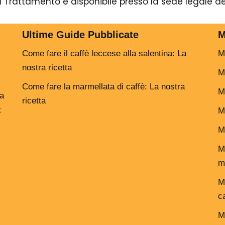
 Trattamento è disponibile presso la sede legale del
Ultime Guide Pubblicate
M
Come fare il caffè leccese alla salentina: La
M
nostra ricetta
Mi
Come fare la marmellata di caffè: La nostra
M
ia
ricetta
t
M
Mi
M
m
M
c
M