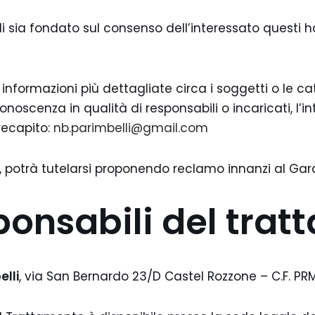
i sia fondato sul consenso dell’interessato questi h
er informazioni più dettagliate circa i soggetti o le c
oscenza in qualità di responsabili o incaricati, l’in
recapito:
nb.parimbelli@gmail.com
itti, potrà tutelarsi proponendo reclamo innanzi al Gar
sponsabili del tra
elli
, via San Bernardo 23/D Castel Rozzone – C.F. P