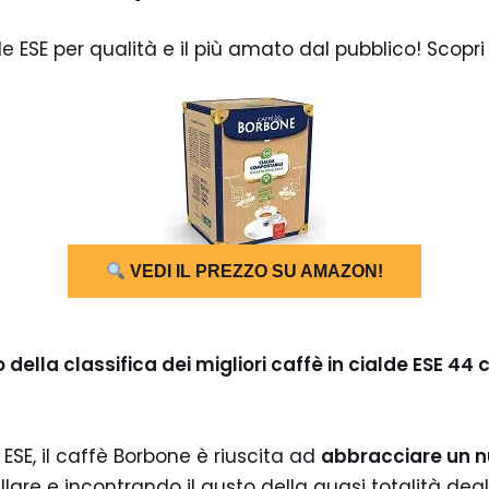
lde ESE per qualità e il più amato dal pubblico! Scopri
VEDI IL PREZZO SU AMAZON!
della classifica dei migliori caffè in cialde ESE 44
 ESE, il caffè Borbone è riuscita ad
abbracciare un n
re e incontrando il gusto della quasi totalità degli