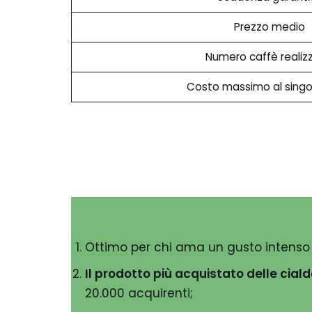
Prezzo medio
Numero caffè realizz
Costo massimo al singo
Ottimo per chi ama un gusto intenso
Il prodotto più acquistato delle ciald
20.000 acquirenti;