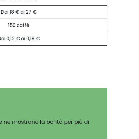
Dai 18 € ai 27 €
150 caffè
ai 0,12 € ai 0,18 €
e ne mostrano la bontà per più di