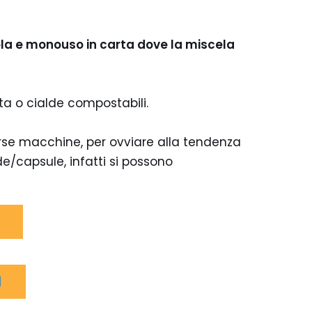
gola e monouso in carta dove la miscela
a o cialde compostabili.
verse macchine, per ovviare alla tendenza
lde/capsule, infatti si possono