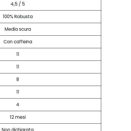
4,5 / 5
100% Robusta
Media scura
Con caffeina
11
11
8
11
4
12 mesi
Non dichiarata