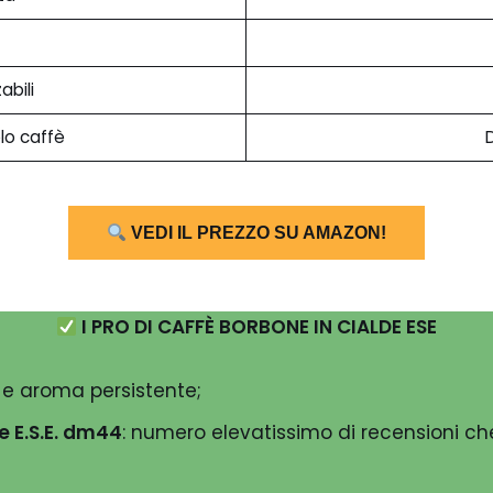
abili
lo caffè
D
VEDI IL PREZZO SU AMAZON!
I PRO DI CAFFÈ BORBONE IN CIALDE ESE
 e aroma persistente;
e E.S.E. dm44
: numero elevatissimo di recensioni ch