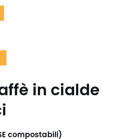
affè in cialde
i
ESE compostabili)