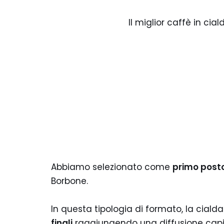
Il miglior caffè in cia
Abbiamo selezionato come
primo posto 
Borbone.
In questa tipologia di formato, la cialda
finali
raggiungendo una diffusione capilla