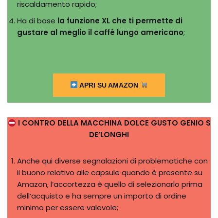
riscaldamento rapido;
Ha di base
la funzione XL che ti permette di
gustare al meglio il caffè lungo americano
;
APRI SU AMAZON
I CONTRO DELLA MACCHINA DOLCE GUSTO GENIO S
DE’LONGHI
Anche qui diverse segnalazioni di problematiche con
il buono relativo alle capsule quando è presente su
Amazon, l’accortezza è quello di selezionarlo prima
dell’acquisto e ha sempre un importo di ordine
minimo per essere valevole;