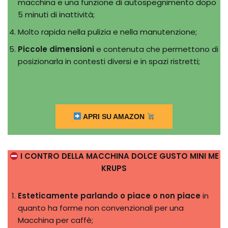
macchina e una funzione di autospegnimento dopo
5 minuti di inattività;
Molto rapida nella pulizia e nella manutenzione;
Piccole dimensioni
e contenuta che permettono di
posizionarla in contesti diversi e in spazi ristretti;
APRI SU AMAZON
I CONTRO DELLA MACCHINA DOLCE GUSTO MINI ME
KRUPS
Esteticamente parlando o piace o non piace
in
quanto ha forme non convenzionali per una
Macchina per caffè;