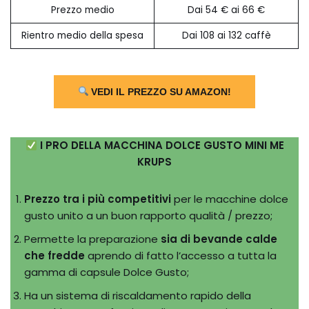
Prezzo medio
Dai 54 € ai 66 €
Rientro medio della spesa
Dai 108 ai 132 caffè
VEDI IL PREZZO SU AMAZON!
I PRO DELLA MACCHINA DOLCE GUSTO MINI ME
KRUPS
Prezzo tra i più competitivi
per le macchine dolce
gusto unito a un buon rapporto qualità / prezzo;
Permette la preparazione
sia di bevande calde
che fredde
aprendo di fatto l’accesso a tutta la
gamma di capsule Dolce Gusto;
Ha un sistema di riscaldamento rapido della