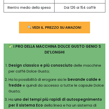
Rientro medio della spesa
Dai 126 ai 154 caffè
VEDI IL PREZZO SU AMAZON!
I PRO DELLA MACCHINA DOLCE GUSTO GENIO S
DE’LONGHI
Design classico e più conosciuto
delle macchine
per caffè Dolce Gusto;
Ha la possibilità di erogare sia le
bevande calde e
fredde
e quindi da accesso a tutte le capsule Dolce
Gusto;
Ha
uno dei tempi più rapidi di autospegnimento
per il sistema Eco
della linea e ha un sistema di