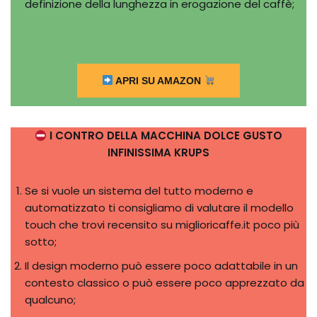
definizione della lunghezza in erogazione del caffè;
APRI SU AMAZON
I CONTRO DELLA MACCHINA DOLCE GUSTO
INFINISSIMA KRUPS
Se si vuole un sistema del tutto moderno e
automatizzato ti consigliamo di valutare il modello
touch che trovi recensito su miglioricaffe.it poco più
sotto;
Il design moderno può essere poco adattabile in un
contesto classico o può essere poco apprezzato da
qualcuno;